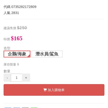
代碼
0735282172809
人氣
2831
$250
建議售價
$165
特價
造型
企鵝/海象
潛水員/鯊魚
庫存限量
9
數量
-
+
加入購物車