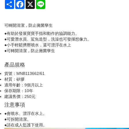
Share
Facebook
X
Line
可轉開清潔，防止黴菌孳生
●有助於發展寶寶手指和動作的協調能力。
●可愛潛水員、鯊魚造型，洗澡也可發揮想像力。
●小手輕鬆擠壓噴水，還可漂浮在水上
●可轉開清潔，防止黴菌孳生
產品規格
貨號：MNB113662/61
材質：矽膠
適用年齡：9個月以上
保存期限：10年
建議售價：250元
注意事項
●會噴水、漂浮在水上。
●可拆開清潔。
●請在成人監護下使用。