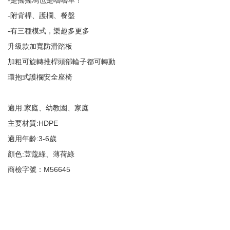
-是搖搖馬也是嚕嚕車！
-附背桿、護欄、餐盤
-有三種模式，樂趣多更多
升級款加寬防滑踏板
加粗可旋轉推桿頭部輪子都可轉動
環抱式護欄安全座椅
適用:家庭、幼教園、家庭
主要材質:HDPE
適用年齡:3-6歲
顏色:荳蔻綠、薄荷綠
商檢字號：M56645