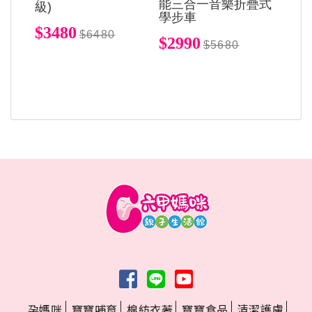
能三合一音樂折疊式
級)
學步車
$3480
$6480
$2990
$5680
孕媽咪
寶寶哺育
棉紡衣著
寶寶食品
清潔護膚