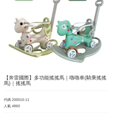
【奔雷國際】多功能搖搖馬｜嚕嚕車(騎乘搖搖
馬)｜搖搖馬
代碼
200010-11
人氣
4860