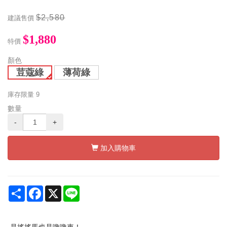
$2,580
建議售價
$1,880
特價
顏色
荳蔻綠
薄荷綠
庫存限量
9
數量
-
+
加入購物車
Share
Facebook
X
Line