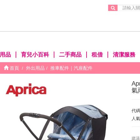
。
用品
育兒小百科
二手商品
租借
清潔服務
首頁
外出用品
推車配件｜汽座配件
A
氣
代
人
建議