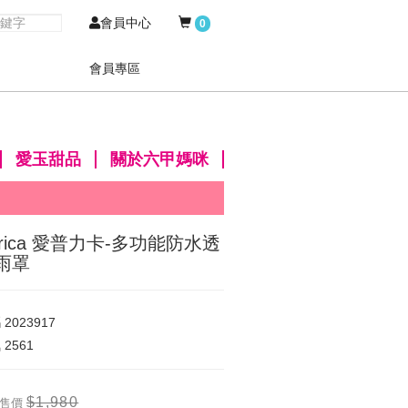
會員中心
0
會員專區
愛玉甜品
關於六甲媽咪
prica 愛普力卡-多功能防水透
雨罩
碼
2023917
氣
2561
$1,980
售價