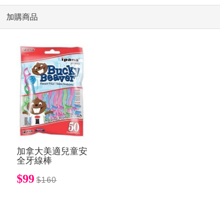
加購商品
加拿大美適兒童安
全牙線棒
$99
$160