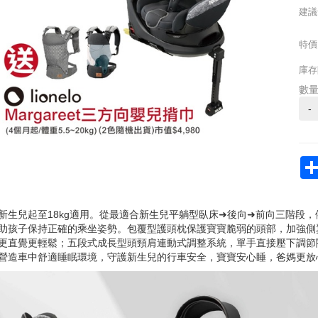
建議
特價
庫存
數
-
新生兒起至18kg適用。從最適合新生兒平躺型臥床➜後向➜前向三階段​
助孩子保持正確的乘坐姿勢。包覆型護頭枕保護寶寶脆弱的頭部，加強側翼
更直覺更輕鬆；五段式成長型頭頸肩連動式調整系統，單手直接壓下調節
營造車中舒適睡眠環境，守護新生兒的行車安全，寶寶安心睡，爸媽更放