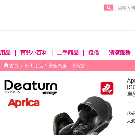
。
用品
育兒小百科
二手商品
租借
清潔服務
首頁
外出用品
安全汽座｜增高墊
Ap
I
車
代
人