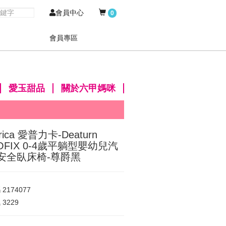
會員中心
0
會員專區
愛玉甜品
關於六甲媽咪
rica 愛普力卡-Deaturn
SOFIX 0-4歲平躺型嬰幼兒汽
安全臥床椅-尊爵黑
碼
2174077
氣
3229