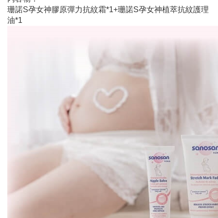
珊諾S孕女神膠原彈力抗紋霜*1+珊諾S孕女神植萃抗紋護理
油*1