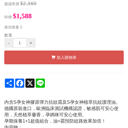
$2,360
建議售價
$1,588
特價
庫存限量
5
數量
-
+
加入購物車
Share
Facebook
X
Line
內含S孕女神膠原彈力抗紋霜及S孕女神植萃抗紋護理油。
德國原裝進口，歐洲臨床測試機構認證，敏感肌可安心使
用，天然植萃馨香，孕媽咪可安心使用。
孕期保養1+1超值組合，油+霜預防紋路效果加倍！
內容物：