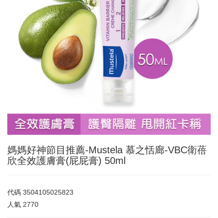
媽媽好神節目推薦-Mustela 慕之恬廊-VBC衛蓓
欣全效護膚膏(屁屁膏) 50ml
代碼
3504105025823
人氣
2770