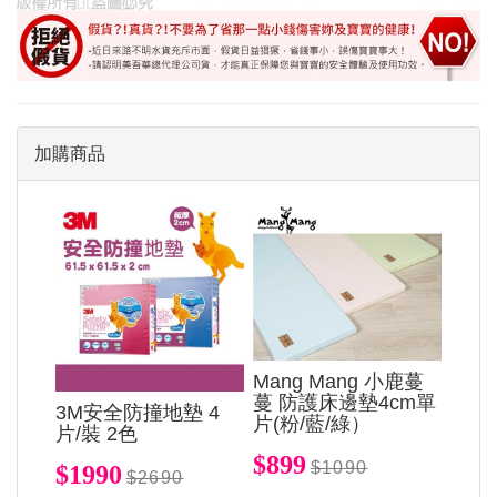
加購商品
Mang Mang 小鹿蔓
蔓 防護床邊墊4cm單
3M安全防撞地墊 4
片(粉/藍/綠）
片/裝 2色
$899
$1090
$1990
$2690