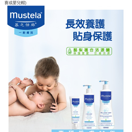
賽或嬰兒帽)