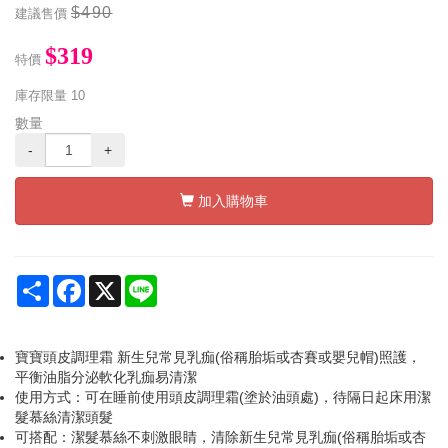
$490
建議售價
$319
特價
庫存限量
10
數量
-
+
加入購物車
Share
Facebook
X
Line
寶寶頭皮調理霜 新生兒常見乳痂(俗稱胎垢或杏賽或嬰兒帽)照護，
平衡油脂分泌軟化乳痂易清潔
使用方式：可在睡前使用頭皮調理霜(塗於油頭處)，待隔日起床用潔
髮慕絲清潔頭髮
可搭配：潔髮慕絲不刺激眼睛，清除新生兒常見乳痂(俗稱胎垢或杏