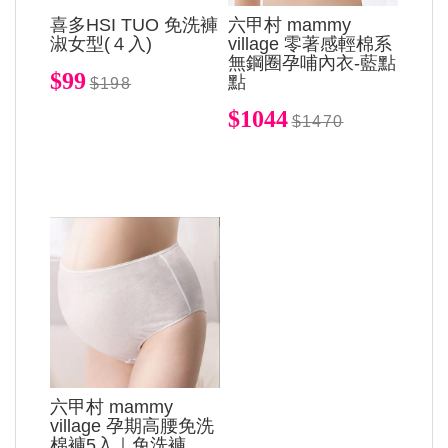
喜多HSI TUO 免洗褲
六甲村 mammy
淑女型(４入)
village 零著感輕棉系
無鋼圈孕哺內衣-藍點
$99
點
$198
$1044
$1470
六甲村 mammy
village 孕期高腰免洗
棉褲5入｜免洗褲