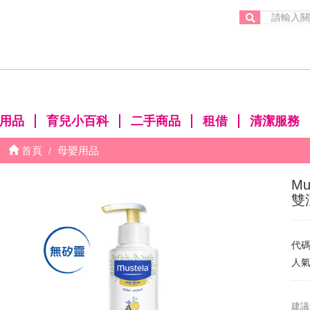
。
用品
育兒小百科
二手商品
租借
清潔服務
首頁
母嬰用品
M
雙
代
人
建議