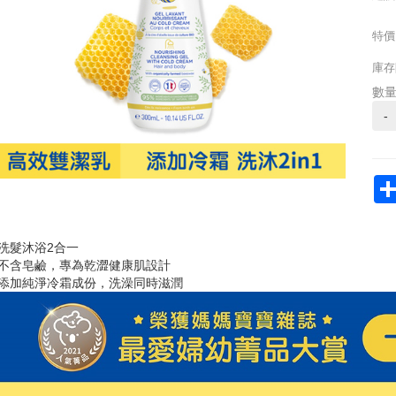
特價
庫存
數
-
洗髮沐浴2合一
不含皂鹼，專為乾澀健康肌設計
添加純淨冷霜成份，洗澡同時滋潤