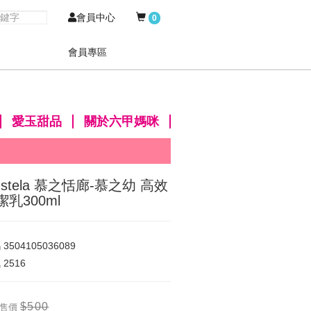
會員中心
0
會員專區
愛玉甜品
關於六甲媽咪
ustela 慕之恬廊-慕之幼 高效
潔乳300ml
碼
3504105036089
氣
2516
$500
售價