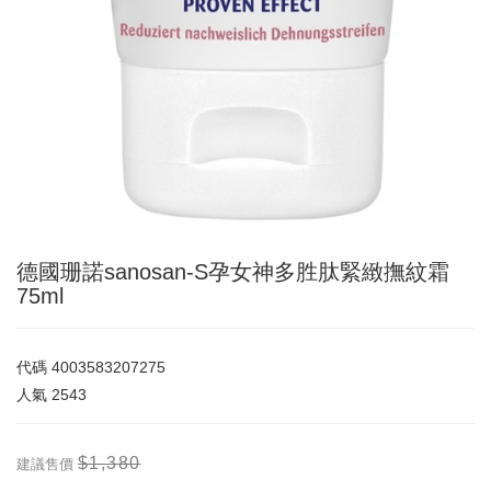
德國珊諾sanosan-S孕女神多胜肽緊緻撫紋霜
75ml
代碼
4003583207275
人氣
2543
$1,380
建議售價