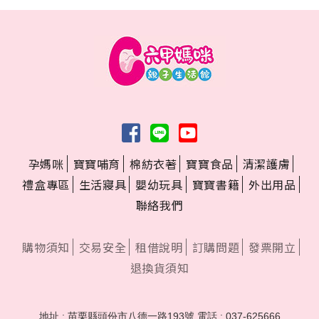
孕媽咪
寶寶哺育
棉紡衣著
寶寶食品
清潔護膚
禮盒專區
生活寢具
嬰幼玩具
寶寶書籍
外出用品
聯絡我們
購物須知
交易安全
租借說明
訂購問題
發票開立
退換貨須知
地址 : 苗栗縣頭份市八德一路193號
電話 : 037-625666