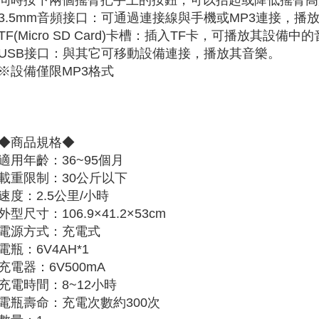
同時按下兩個搖臂把手上的按鈕，可以抬起或降低搖臂高
3.5mm音頻接口：可通過連接線與手機或MP3連接，播
TF(Micro SD Card)卡槽：插入TF卡，可播放其設備中
USB接口：與其它可移動設備連接，播放其音樂。
※設備僅限MP3格式
◆商品規格◆
適用年齡：36~95個月
載重限制：30公斤以下
速度：2.5公里/小時
外型尺寸：106.9×41.2×53cm
電源方式：充電式
電瓶：6V4AH*1
充電器：6V500mA
充電時間：8~12小時
電瓶壽命：充電次數約300次