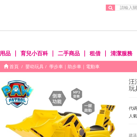
。
用品
育兒小百科
二手商品
租借
清潔服務
首頁
嬰幼玩具
學步車｜助步車｜電動車
汪
玩
代
人
建議