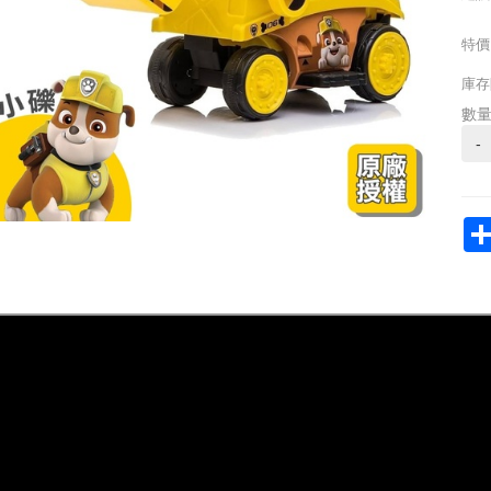
特價
庫存
數
-