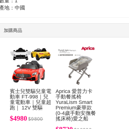
數量：1
產地：中國
加購商品
賓士兒雙驅兒童電
Aprica 愛普力卡
動車 FT-998｜兒
手動餐搖椅
童電動車｜兒童超
YuraLism Smart
跑｜ 12V 雙驅
Premium豪華款
(0-4歲手動安撫餐
$4980
搖床椅)愛之船
$9800