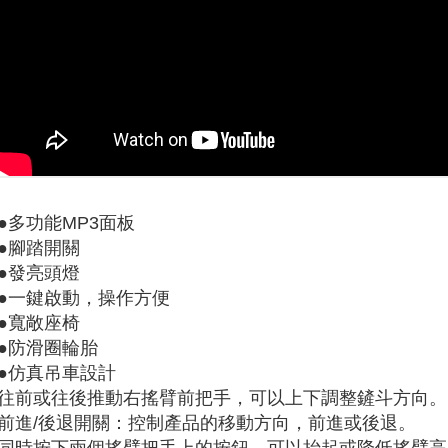
●多功能MP3面板
●腳踏開關
●發亮頭燈
●一鍵啟動，操作方便
●寬敞座椅
●防滑圈輪胎
●仿真吊車設計
往前或往後推動右搖臂前把手，可以上下調整鏟斗方向。
前進/後退開關：控制產品的移動方向，前進或後退。