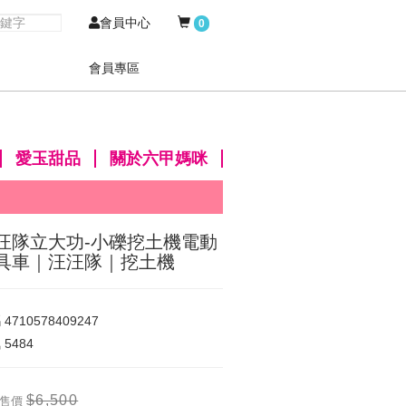
會員中心
0
會員專區
愛玉甜品
關於六甲媽咪
汪隊立大功-小礫挖土機電動
具車｜汪汪隊｜挖土機
碼
4710578409247
氣
5484
$6,500
售價