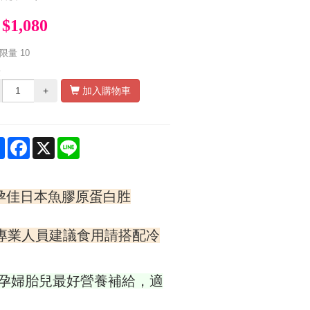
$1,080
限量
10
量
+
加入購物車
Share
Facebook
X
Line
孕佳日本魚膠原蛋白胜
專業人員建議食用請搭配冷
孕婦胎兒最好營養補給，適