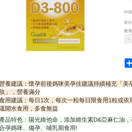
特價
庫存
數
-
營養建議：懷孕前後媽咪美孕佳建議持續補充「美
肽」，營養滿分
食用建議：每日1次，每次一粒每日限食用1粒或依
溫開水食用，多食無益
產品特色：陽光維他命，添加維生素D&亞麻仁油，
合孕媽咪、備孕、哺乳期食用!