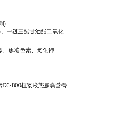
劑)
)、中鏈三酸甘油酯二氧化
膠、焦糖色素、氯化鉀
3-800植物液態膠囊營養