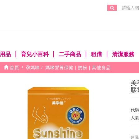
。
用品
育兒小百科
二手商品
租借
清潔服務
首頁
孕媽咪
媽咪營養保健｜奶粉｜其他食品
美
膠
代
人
建議