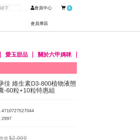
會員中心
0
會員專區
愛玉甜品
關於六甲媽咪
孕佳 維生素D3-800植物液態
囊-60粒+10粒特惠組
碼
4710727527044
氣
2997
$2,000
售價