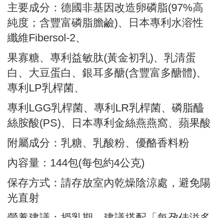
主要成分：德國非基因改造卵磷脂
(97%
高
純度；含豐富磷脂膽鹼
)
、日本專利水溶性
纖維
Fibersol-2
、
果寡糖、專利益敏肽
(
黃金初乳
)
、乳清蛋
白、大豆蛋白、銀耳多醣
(
含豐富多醣體
)
、
專利
LP
乳桿菌、
專利
LGG
乳桿菌、專利
LR
乳桿菌、磷脂醯
絲胺酸
(PS)
、日本專利金絲燕燕窩、蘋果酸
附屬成分：乳糖、乳酸粉、優酪香料粉
內容量：
144
包
(
每包約
4
公克
)
保存方式：請存放室內乾燥陰涼處，避免陽
光直射
營養建議：授乳期，建議搭配「每孕佳溢多