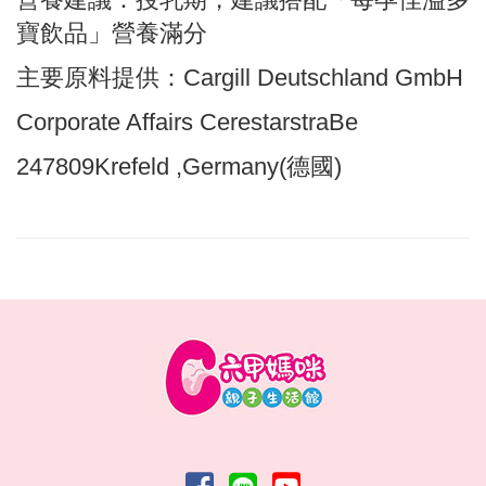
寶飲品」營養滿分
主要原料提供：
Cargill Deutschland GmbH
Corporate Affairs CerestarstraBe
247809Krefeld ,Germany(
德國
)