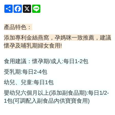
Share
Facebook
X
Line
產品特色：
添加專利金絲燕窩，孕媽咪一致推薦，建議
懷孕及哺乳期婦女食用
!
食用建議：懷孕期
/
成人
:
每日
1-2
包
受乳期
:
每日
2-4
包
幼兒、兒童
:
每日
1
包
嬰幼兒六個月以上
(
添加副食品期
):
每日
1/2-
1
包
(
可調配入副食品內供寶寶食用
)