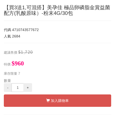
【買3送1,可混搭】美孕佳 極品卵磷脂金賞益菌
配方(乳酸原味）-粉末4G/30包
代碼
4710743577672
人氣
2684
$1,720
建議售價
$960
特價
庫存限量
7
數量
-
+
加入購物車