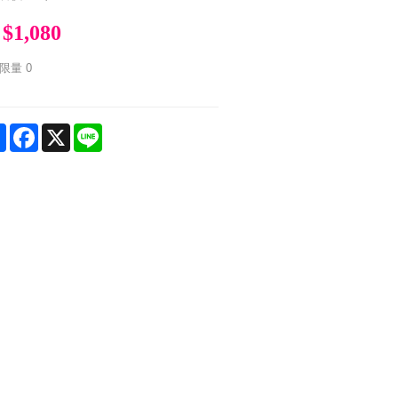
$1,080
限量
0
Share
Facebook
X
Line