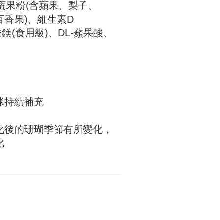
蔬果粉(含蘋果、梨子、
香果)、維生素D
鎂(食用級)、DL-蘋果酸、
咪持續補充
化後的珊瑚季節有所變化，
化