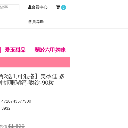
會員中心
0
會員專區
愛玉甜品
關於六甲媽咪
買3送1,可混搭】美孕佳 多
沖繩珊瑚鈣-嚼錠-90粒
碼
4710743577900
氣
3932
$1,800
售價