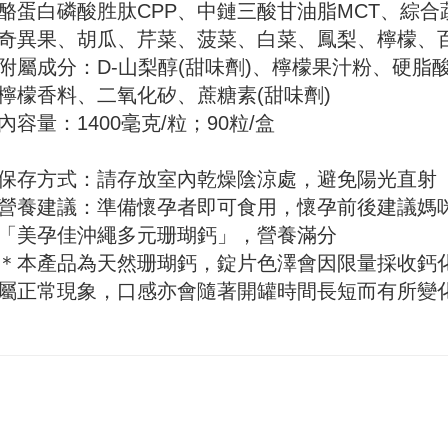
酪蛋白磷酸胜肽CPP、中鏈三酸甘油脂MCT、綜合
奇異果、胡瓜、芹菜、菠菜、白菜、鳳梨、檸檬、百
附屬成分：D-山梨醇(甜味劑)、檸檬果汁粉、硬脂酸
檸檬香料、二氧化矽、蔗糖素(甜味劑)
內容量：1400毫克/粒；90粒/盒
保存方式：請存放室內乾燥陰涼處，避免陽光直射
營養建議：準備懷孕者即可食用，懷孕前後建議媽
「美孕佳沖繩多元珊瑚鈣」，營養滿分
＊本產品為天然珊瑚鈣，錠片色澤會因限量採收鈣
屬正常現象，口感亦會隨著開罐時間長短而有所變