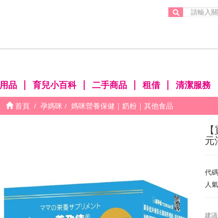
。
用品
育兒小百科
二手商品
租借
清潔服務
首頁
孕媽咪
媽咪營養保健｜奶粉｜其他食品
【
元
代
人
建議