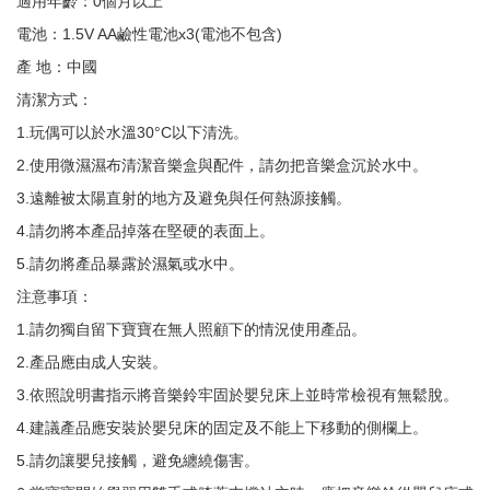
適用年齡：0個月以上
電池：1.5V AA鹼性電池x3(電池不包含)
產 地：中國
清潔方式：
1.玩偶可以於水溫30°C以下清洗。
2.使用微濕濕布清潔音樂盒與配件，請勿把音樂盒沉於水中。
3.遠離被太陽直射的地方及避免與任何熱源接觸。
4.請勿將本產品掉落在堅硬的表面上。
5.請勿將產品暴露於濕氣或水中。
注意事項：
1.請勿獨自留下寶寶在無人照顧下的情況使用產品。
2.產品應由成人安裝。
3.依照說明書指示將音樂鈴牢固於嬰兒床上並時常檢視有無鬆脫。
4.建議產品應安裝於嬰兒床的固定及不能上下移動的側欄上。
5.請勿讓嬰兒接觸，避免纏繞傷害。