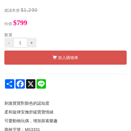
$1,290
建議售價
$799
特價
數量
-
+
加入購物車
Share
Facebook
X
Line
刺激寶寶對顏色的認知度
柔和旋律安撫舒緩寶寶情緒
可愛動物玩偶，增加探索樂趣
商檢字號：M53331