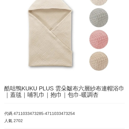
酷咕鴨KUKU PLUS 雲朵皺布六層紗布連帽浴巾
｜蓋毯｜哺乳巾｜抱巾｜包巾-暖調杏
代碼
4711033473285-4711033473254
人氣
2702