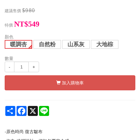
$980
建議售價
NT$549
特價
顏色
暖調杏
自然粉
山系灰
大地棕
數量
-
+
加入購物車
Share
Facebook
X
Line
-原色時尚 復古皺布