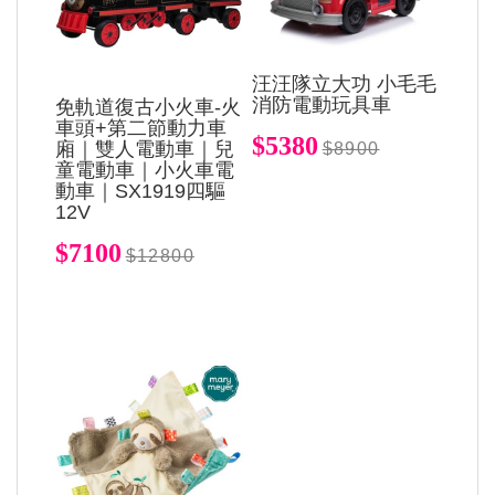
汪汪隊立大功 小毛毛
消防電動玩具車
免軌道復古小火車-火
車頭+第二節動力車
$5380
廂｜雙人電動車｜兒
$8900
童電動車｜小火車電
動車｜SX1919四驅
12V
$7100
$12800