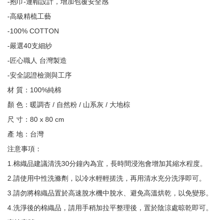
-抱巾-連帽設計，增加包覆安全感
-高級精梳工藝
-100% COTTON
-嚴選40支細紗
-匠心職人 台灣製造
-安全認證檢測與工序
材 質：100%純棉
顏 色：暖調杏 / 自然粉 / 山系灰 / 大地棕
尺 寸：80 x 80 cm
產 地：台灣
注意事項：
1.棉織品建議清洗30分鐘內為宜，長時間浸泡會增加其縮水程度。
2.請使用中性洗滌劑，以冷水輕輕搓洗，再用清水充分洗淨即可。
3.請勿將棉織品置於高速脫水機中脫水、避免高溫烘乾，以免變形。
4.洗淨後的棉織品，請用手稍加拉平整理後，置於陰涼處晾乾即可。