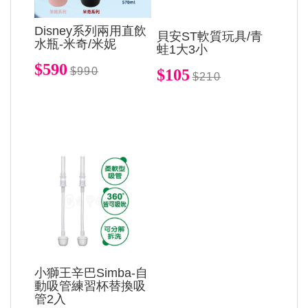
Disney系列兩用直飲
貝安ST軟質玩具/青
水瓶-米奇/米妮
蛙1大3小
$590
$990
$105
$210
小獅王辛巴Simba-自
動吸管練習杯替換吸
管2入