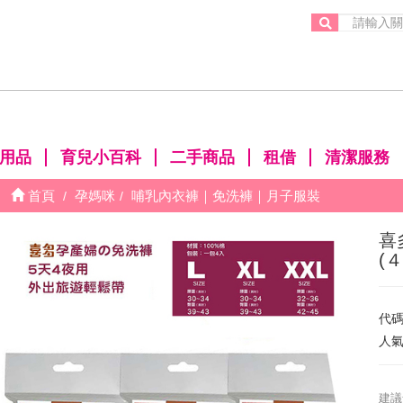
。
用品
育兒小百科
二手商品
租借
清潔服務
首頁
孕媽咪
哺乳內衣褲｜免洗褲｜月子服裝
喜
(４
代
人
建議