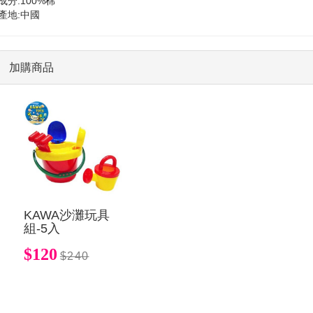
成分:100%棉
產地:中國
加購商品
KAWA沙灘玩具
組-5入
$120
$240