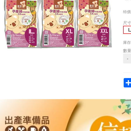
特價
尺
庫存
數
-