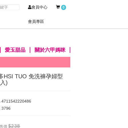
會員中心
0
會員專區
愛玉甜品
關於六甲媽咪
多HSI TUO 免洗褲孕婦型
入)
碼
4711542220486
氣
3796
$238
售價