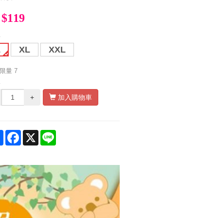
$119
寸
L
XL
XXL
限量
7
量
+
加入購物車
Share
Facebook
X
Line