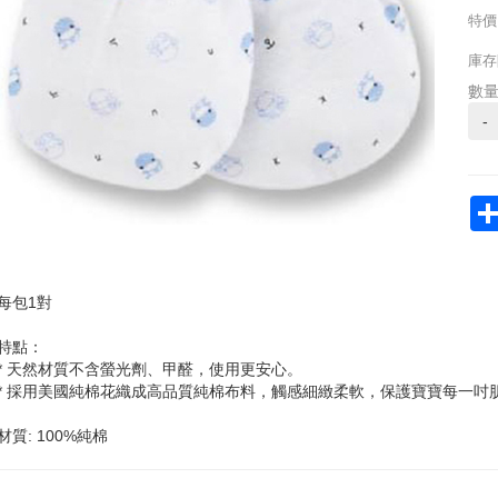
特價
庫存
數
-
每包1對
特點：
* 天然材質不含螢光劑、甲醛，使用更安心。
* 採用美國純棉花織成高品質純棉布料，觸感細緻柔軟，保護寶寶每一吋
材質: 100%純棉