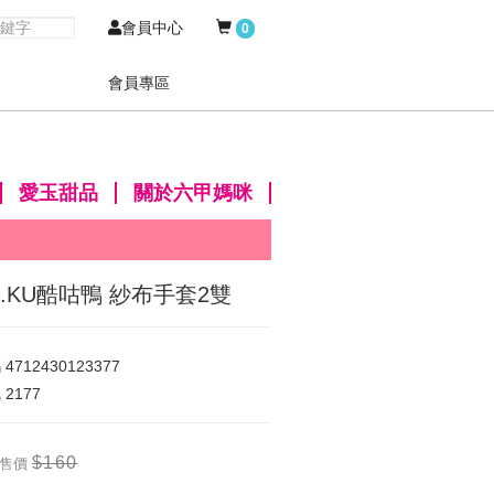
會員中心
0
會員專區
愛玉甜品
關於六甲媽咪
U.KU酷咕鴨 紗布手套2雙
碼
4712430123377
氣
2177
$160
售價