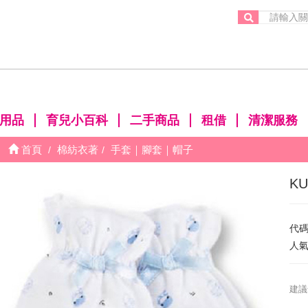
。
用品
育兒小百科
二手商品
租借
清潔服務
首頁
棉紡衣著
手套｜腳套｜帽子
K
代
人
建議