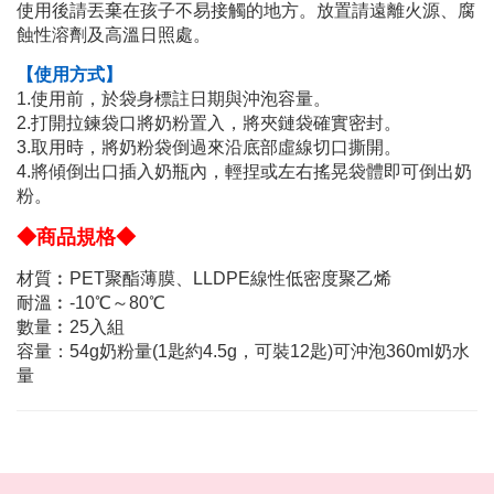
使用後請丟棄在孩子不易接觸的地方。放置請遠離火源、腐
蝕性溶劑及高溫日照處。
【使用方式】
1.使用前，於袋身標註日期與沖泡容量。
2.打開拉鍊袋口將奶粉置入，將夾鏈袋確實密封。
3.取用時，將奶粉袋倒過來沿底部虛線切口撕開。
4.將傾倒出口插入奶瓶內，輕捏或左右搖晃袋體即可倒出奶
粉。
◆商品規格◆
材質︰PET聚酯薄膜、LLDPE線性低密度聚乙烯
耐溫︰-10℃～80℃
數量︰25入組
容量：54g奶粉量(1匙約4.5g，可裝12匙)可沖泡360ml奶水
量