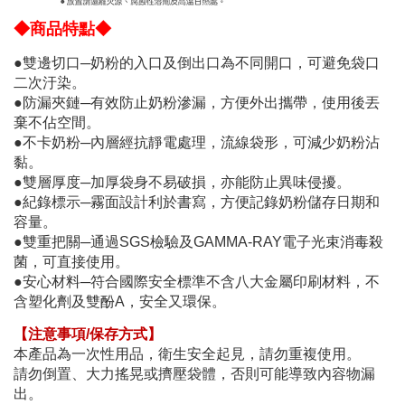
◆商品特點◆
●雙邊切口─奶粉的入口及倒出口為不同開口，可避免袋口
二次汙染。
●防漏夾鏈─有效防止奶粉滲漏，方便外出攜帶，使用後丟
棄不佔空間。
●不卡奶粉─內層經抗靜電處理，流線袋形，可減少奶粉沾
黏。
●雙層厚度─加厚袋身不易破損，亦能防止異味侵擾。
●紀錄標示─霧面設計利於書寫，方便記錄奶粉儲存日期和
容量。
●雙重把關─通過SGS檢驗及GAMMA-RAY電子光束消毒殺
菌，可直接使用。
●安心材料─符合國際安全標準不含八大金屬印刷材料，不
含塑化劑及雙酚A，安全又環保。
【注意事項/保存方式】
本產品為一次性用品，衛生安全起見，請勿重複使用。
請勿倒置、大力搖晃或擠壓袋體，否則可能導致內容物漏
出。