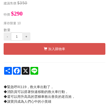
$350
建議售價
$290
特價
庫存限量
10
數量
-
+
加入購物車
Share
Facebook
X
Line
◆緊急呼叫119，救火車出動了，
◆消防員可以搭著快速移動的救火車行動，
◆還可以用升高高的雲梯車救出善良的老百姓，
◆讓寶貝成為人們心中的小英雄