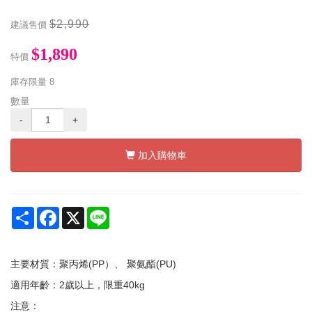
$2,990
建議售價
$1,890
特價
庫存限量
8
數量
-
+
加入購物車
Share
Facebook
X
Line
主要材質：聚丙烯(PP）、 聚氨酯(PU)
適用年齡：2歲以上，限重40kg
注意：