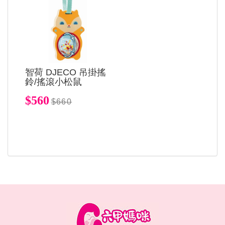
智荷 DJECO 吊掛搖
鈴/搖滾小松鼠
$560
$660