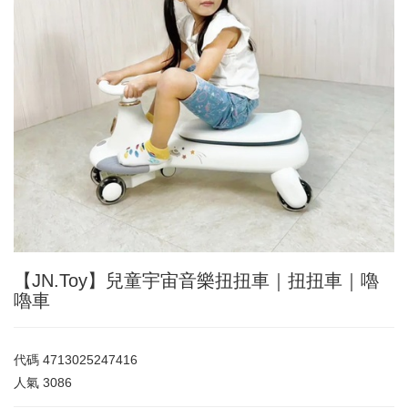
【JN.Toy】兒童宇宙音樂扭扭車｜扭扭車｜嚕
嚕車
代碼
4713025247416
人氣
3086