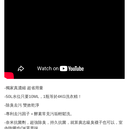
-獨家真濃縮 超省用量
-50L水位只要10ML，1瓶等於4KG洗衣精！
-除臭去污 雙效乾淨
-專利去污因子＋酵素常見污垢輕鬆洗。
-奈米抗菌劑，超強除臭，持久抗菌，就算廣志級臭襪子也可以，室
內陰曬也OK零異味