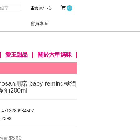
會員中心
0
會員專區
愛玉甜品
關於六甲媽咪
nosan珊諾 baby remind極潤
摩油200ml
碼
4713280984507
氣
2399
$560
售價