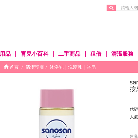
。
用品
育兒小百科
二手商品
租借
清潔服務
首頁
清潔護膚
沐浴乳｜洗髪乳｜香皂
sa
按
代
人
建議