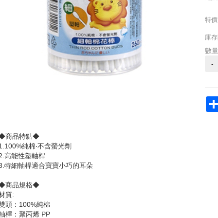
特價
庫存
數
-
◆商品特點◆
1.100%純棉‧不含螢光劑
2.高能性塑軸桿
3.特細軸桿適合寶寶小巧的耳朵
◆商品規格◆
材質:
雙頭：100%純棉
軸桿：聚丙烯 PP