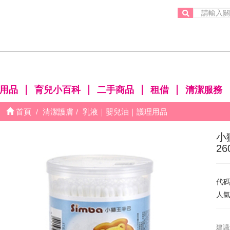
。
用品
育兒小百科
二手商品
租借
清潔服務
首頁
清潔護膚
乳液｜嬰兒油｜護理用品
小
26
代
人
建議