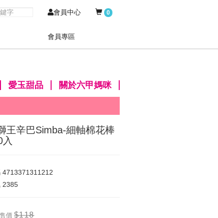
會員中心
0
會員專區
愛玉甜品
關於六甲媽咪
獅王辛巴Simba-細軸棉花棒
0入
碼
4713371311212
氣
2385
$118
售價