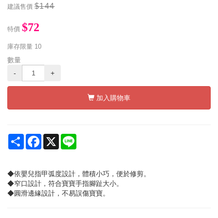
$144
建議售價
$72
特價
庫存限量
10
數量
-
+
加入購物車
Share
Facebook
X
Line
◆依嬰兒指甲弧度設計，體積小巧，便於修剪。
◆窄口設計，符合寶寶手指腳趾大小。
◆圓滑邊緣設計，不易誤傷寶寶。