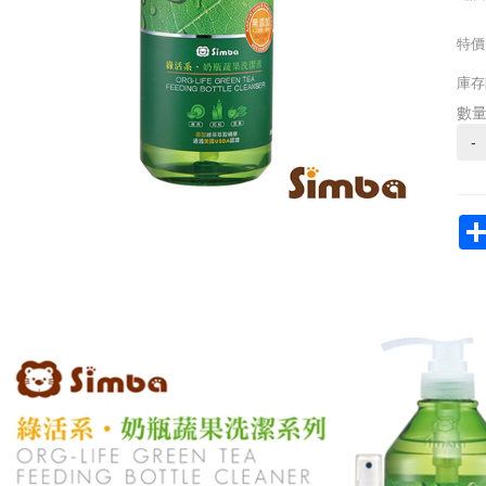
特價
庫存
數
-