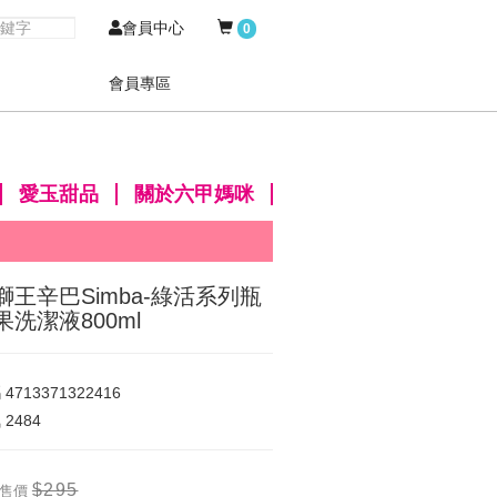
會員中心
0
會員專區
愛玉甜品
關於六甲媽咪
獅王辛巴Simba-綠活系列瓶
果洗潔液800ml
碼
4713371322416
氣
2484
$295
售價