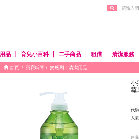
。
用品
育兒小百科
二手商品
租借
清潔服務
首頁
寶寶哺育
奶瓶刷｜清潔用品
小
蔬
代
人
建議