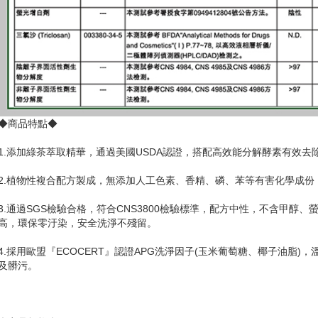
◆商品特點◆
1.添加綠茶萃取精華，通過美國USDA認證，搭配高效能分解酵素有效去
2.植物性複合配方製成，無添加人工色素、香精、磷、苯等有害化學成份
3.通過SGS檢驗合格，符合CNS3800檢驗標準，配方中性，不含甲醇
高，環保零汙染，安全洗淨不殘留。
4.採用歐盟『ECOCERT』認證APG洗淨因子(玉米葡萄糖、椰子油脂
及髒污。