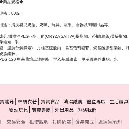
◆商品規格◆
規格：800ml
用途：清洗嬰兒奶瓶、奶嘴、玩具、蔬果、食器及調理用品等。
成分:橄欖油PEG-7酯、稻(ORYZA SATIVA)提取物、茶樹(綠茶)葉
芽糊精、乳
糖、脂肪分解酵素)、月桂基硫酸鈉、癸基葡萄糖苷、烷基醯胺甜菜鹼、月桂
硬脂醯胺、
PEG-120 甲基葡糖二油酸酯、羥乙基纖維素、甲基異噻唑啉酮、水
寶哺育
棉紡衣著
寶寶食品
清潔護膚
禮盒專區
生活寢具
嬰幼玩具
寶寶書籍
外出用品
聯絡我們
知
交易安全
租借說明
訂購問題
發票開立
退換貨須知