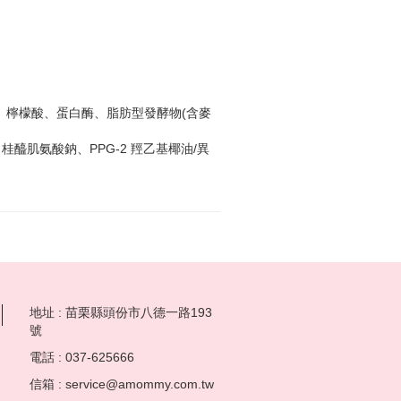
提取物、檸檬酸、蛋白酶、脂肪型發酵物(含麥
醯肌氨酸鈉、PPG-2 羥乙基椰油/異
地址 : 苗栗縣頭份市八德一路193
號
電話 : 037-625666
信箱 : service@amommy.com.tw