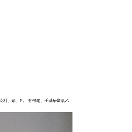
氮染料、鎘、鉛、有機鍚、壬基酚聚氧乙