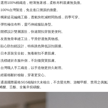
-選用100%棉織造，輕薄無著感，柔軟布料親膚無負擔。
-100%台灣製造，免去進口溯源的擔憂。
-獨家緹花編織工藝，透氣快乾減輕悶熱感，四季可穿。
-彈性極佳布料，靈巧伸縮服貼身型。
-開襟設計雙層護肚，快速開扣穿脫更便利。
-友善無骨車縫工法，平滑舒適無異物感。
-貼心防扣錯設計，特殊跳色降低誤扣困擾。
-日本原裝安全釦，無毒耐扣不磨肌膚。
-洗標縫於衣服外側，不刮傷寶寶肌膚。
-台灣職人手工織造，以手造物更持久耐用。
-經嚴格斷針檢驗，穿著更安心。
-通過國際嚴格SGS檢驗9大未檢出，不含螢光劑、游離甲醛、禁用之偶
烯醚、壬酚、全氟辛烷磺酸。