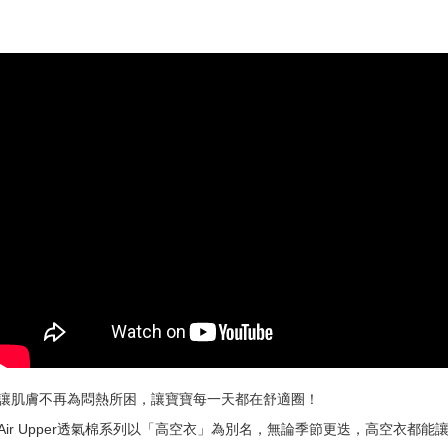
讓肌膚不再為悶熱所困，讓寶寶每一天都在舒適圈！
Air Upper透氣棉系列以「高空衣」為別名，無論季節更迭，高空衣都