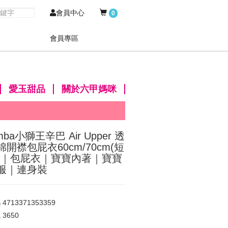
會員中心
0
會員專區
愛玉甜品
關於六甲媽咪
mba小獅王辛巴 Air Upper 透
棉開襟包屁衣60cm/70cm(短
)｜包屁衣｜寶寶內著｜寶寶
服｜連身裝
碼
4713371353359
氣
3650