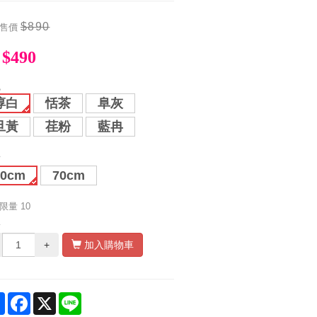
$890
售價
$490
色
淳白
恬茶
阜灰
旦黃
荏粉
藍冉
寸
60cm
70cm
限量
10
量
+
加入購物車
Share
Facebook
X
Line