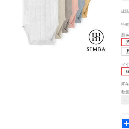
建議
特價
顏
尺
庫存
數
-