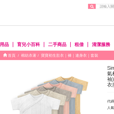
。
用品
育兒小百科
二手商品
租借
清潔服務
首頁
棉紡衣著
寶寶初生肚衣｜褲｜連身衣｜套裝
Si
氣
袖
衣
代
人