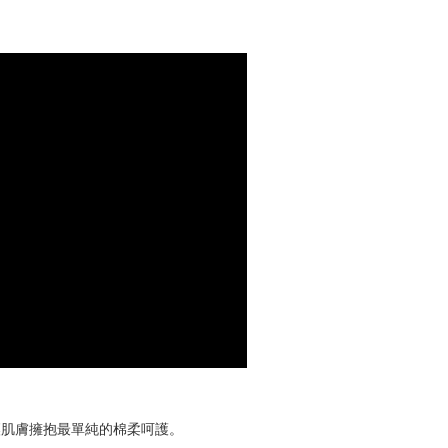
能讓肌膚擁抱最單純的棉柔呵護。