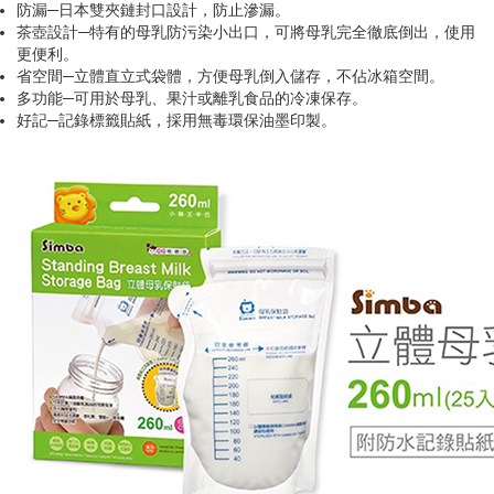
防漏─日本雙夾鏈封口設計，防止滲漏。
茶壺設計─特有的母乳防污染小出口，可將母乳完全徹底倒出，使用
更便利。
省空間─立體直立式袋體，方便母乳倒入儲存，不佔冰箱空間。
多功能─可用於母乳、果汁或離乳食品的冷凍保存。
好記─記錄標籤貼紙，採用無毒環保油墨印製。