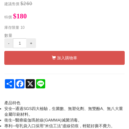
$260
建議售價
$180
特價
庫存限量
10
數量
-
+
加入購物車
Share
Facebook
X
Line
產品特色
安全─通過SGS四大檢驗，生菌數、無塑化劑、無雙酚A、無八大重
金屬印刷材料。
衛生─醫療級伽瑪射線(GAMMA)滅菌消毒。
專利─母乳袋入口採用"米信工法"虛線切痕，輕鬆好撕不費力。