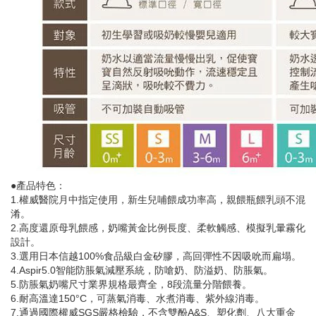
●產品特色：
1.權威醫院月中指定使用，新生兒哺餵成功率高，親餵瓶餵乳頭不混
淆。
2.高度還原母乳餵感，奶嘴黃金比例長度、柔軟觸感、模擬乳暈霧化
設計。
3.選用日本信越100%食品級白金矽膠，高回彈性不因吸吮而扁塌。
4.Aspir5.0智能防脹氣減壓系統，防嗆奶、防溢奶、防脹氣。
5.防脹氣奶嘴尺寸業界規格最齊全，8段流量分階餵養。
6.耐高溫達150°C，可蒸氣消毒、水煮消毒、紫外線消毒。
7.通過國際權威SGS嚴格檢驗，不含雙酚A&S、塑化劑、八大重金