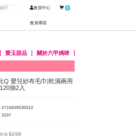
會員中心
0
會員專區
愛玉甜品
關於六甲媽咪
比Q 嬰兒紗布毛巾|乾濕兩用
 120抽2入
碼
4716609530010
氣
3297
$298
售價