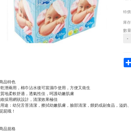
特價
庫存
數
-
商品特色
‧乾溼兩用，棉巾沾水後可當濕巾使用，方便又衛生
‧質地柔軟舒適，透氣性佳，呵護幼嫩肌膚
‧維採用網狀設計，清潔效果極佳
‧用途：幼兒舌苔清潔，擦拭幼嫩肌膚，臉部清潔，餵奶或副食品，溢奶
屁屁哦！
商品規格