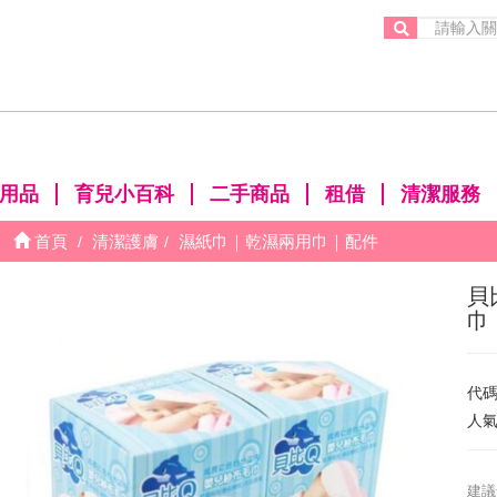
。
用品
育兒小百科
二手商品
租借
清潔服務
首頁
清潔護膚
濕紙巾｜乾濕兩用巾｜配件
貝
巾
代
人
建議