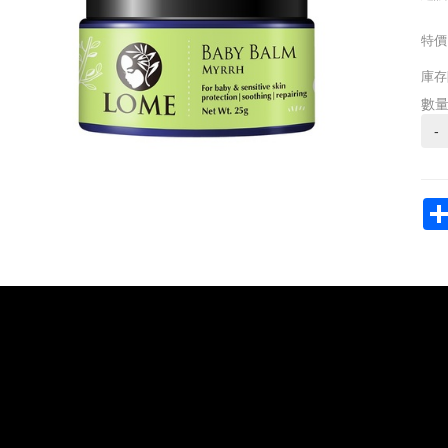
特價
庫存
數
-