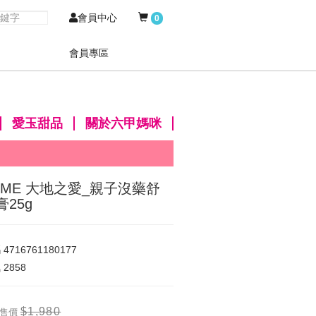
會員中心
0
會員專區
愛玉甜品
關於六甲媽咪
OME 大地之愛_親子沒藥舒
膏25g
碼
4716761180177
氣
2858
$1,980
售價