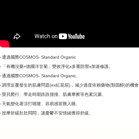
▪ 通過國際COSMOS- Standard Organic
​▪ 「有機沒藥+德國洋甘菊」雙效淨化x多重防禦x加速修護。
​▪ 通過國際COSMOS- Standard Organic。
​▪ 調理反覆發生的肌膚問題(ex紅屁屁)，減少過度依賴藥物(類固醇)的機
​▪ 寶貝爬行、學走時期跌跌撞撞、肌膚摩擦等色素沉澱。
​▪ 天氣變化著涼打噴嚏、容易感冒難入睡。
​▪ 按摩舒緩肚肚悶悶，讓憂鬱不安情緒獲得舒緩。