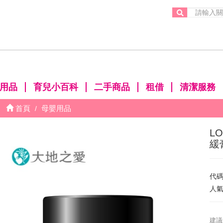
。
用品
育兒小百科
二手商品
租借
清潔服務
首頁
母嬰用品
L
緩
代
人
建議