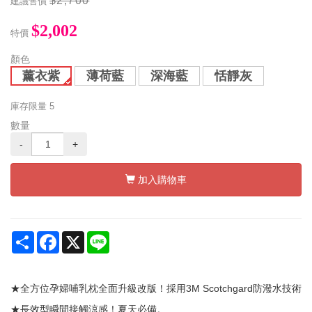
$2,700
建議售價
$2,002
特價
顏色
薰衣紫
薄荷藍
深海藍
恬靜灰
庫存限量
5
數量
-
+
加入購物車
Share
Facebook
X
Line
★全方位孕婦哺乳枕全面升級改版！採用3M Scotchgard防潑水技術
★長效型瞬間接觸涼感！夏天必備。