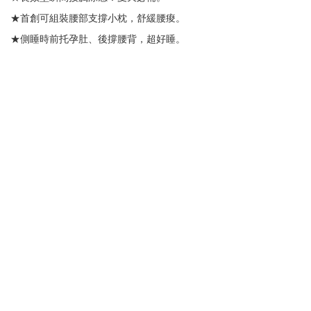
★首創可組裝腰部支撐小枕，舒緩腰痠。
★側睡時前托孕肚、後撐腰背，超好睡。