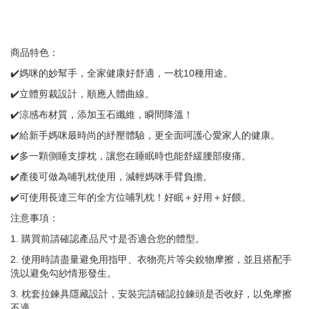
商品特色：
✔️媽咪的妙幫手，全家健康好舒適，一枕10種用途。
✔️立體剪裁設計，順應人體曲線。
✔️涼感布材質，添加玉石纖維，瞬間降溫！
✔️給新手媽咪最時尚的紓壓體驗，更全面呵護心愛家人的健康。
✔️多一顆側睡支撐枕，讓您在睡眠時也能舒緩腰部痠痛。
✔️產後可做為哺乳枕使用，減輕媽咪手臂負擔。
✔️可使用長達三年的全方位哺乳枕！好眠＋好用＋好餵。
注意事項：
1. 購買前請確認產品尺寸是否適合您的體型。
2. 使用時請盡量避免用指甲、衣物亮片等尖銳物摩擦，並且搭配手
洗以避免勾紗情形發生。
3. 枕套拉鍊具隱藏設計，安裝完請確認拉鍊頭是否收好，以免摩擦
不適。