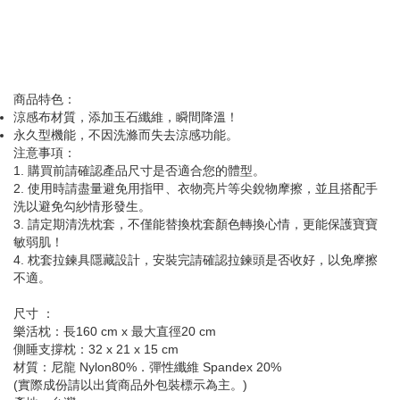
商品特色：
涼感布材質，添加玉石纖維，瞬間降溫！
永久型機能，不因洗滌而失去涼感功能。
注意事項：
1. 購買前請確認產品尺寸是否適合您的體型。
2. 使用時請盡量避免用指甲、衣物亮片等尖銳物摩擦，並且搭配手
洗以避免勾紗情形發生。
3. 請定期清洗枕套，不僅能替換枕套顏色轉換心情，更能保護寶寶
敏弱肌！
4. 枕套拉鍊具隱藏設計，安裝完請確認拉鍊頭是否收好，以免摩擦
不適。
尺寸 ：
樂活枕：長160 cm x 最大直徑20 cm
側睡支撐枕：32 x 21 x 15 cm
材質：尼龍 Nylon80%．彈性纖維 Spandex 20%
(實際成份請以出貨商品外包裝標示為主。)