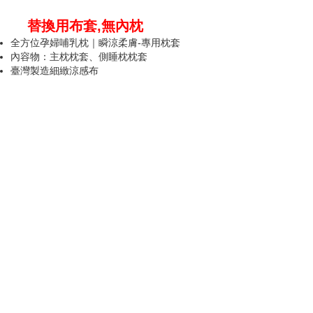
替換用布套,無內枕
全方位孕婦哺乳枕｜瞬涼柔膚-專用枕套
內容物：主枕枕套、側睡枕枕套
臺灣製造細緻涼感布