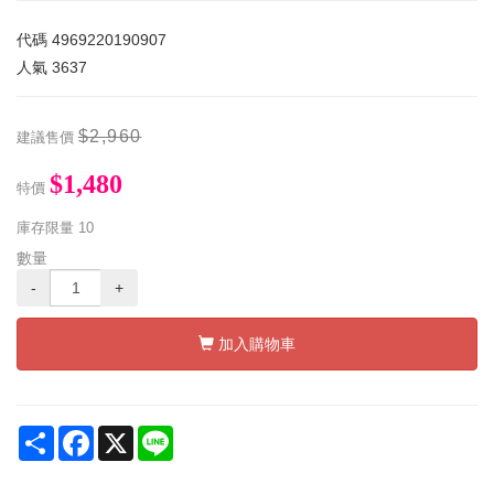
代碼
4969220190907
人氣
3637
$2,960
建議售價
$1,480
特價
庫存限量
10
數量
-
+
加入購物車
Share
Facebook
X
Line