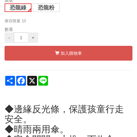
圖案
恐龍綠
恐龍粉
庫存限量
10
數量
-
+
加入購物車
Share
Facebook
X
Line
◆邊緣反光條，保護孩童行走
安全。
◆晴雨兩用傘。