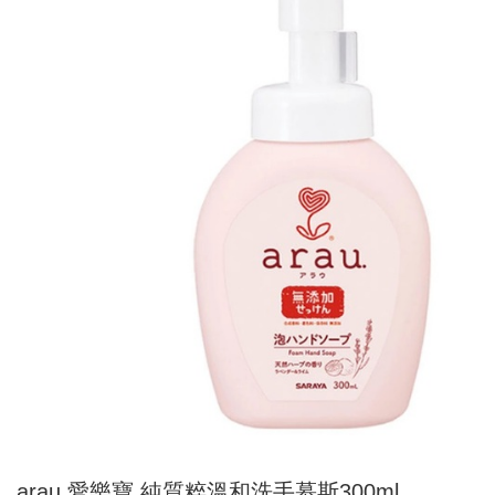
arau.愛樂寶 純質粹溫和洗手慕斯300ml