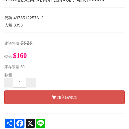
代碼
4973512257612
人氣
3393
$525
建議售價
$160
特價
庫存限量
30
數量
-
+
加入購物車
Share
Facebook
X
Line