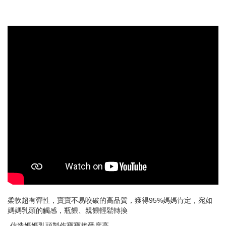
柔軟超有彈性，寶寶不易咬破的高品質，獲得95%媽媽肯定，宛如
媽媽乳頭的觸感，瓶餵、親餵輕鬆轉換
-仿造媽媽乳頭製作寶寶接受度高