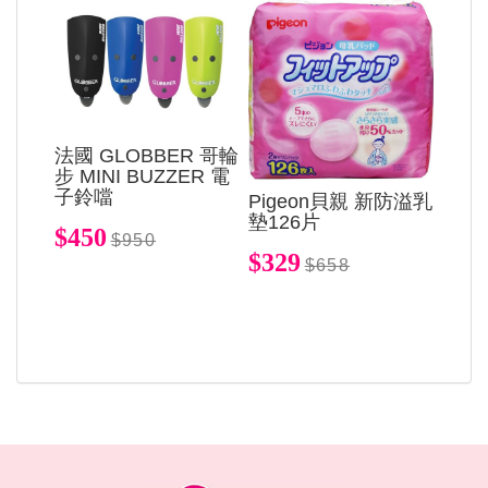
法國 GLOBBER 哥輪
步 MINI BUZZER 電
子鈴噹
Pigeon貝親 新防溢乳
墊126片
$450
$950
$329
$658