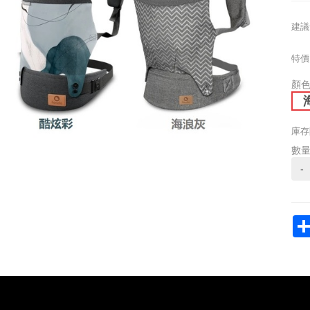
建議
特價
顏
庫存
數
-