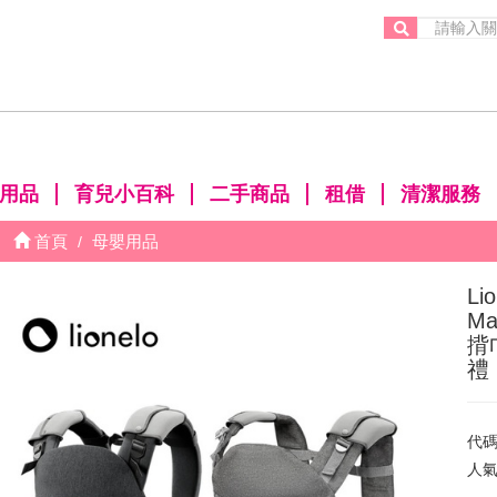
。
用品
育兒小百科
二手商品
租借
清潔服務
首頁
母嬰用品
L
M
揹
禮
代
人