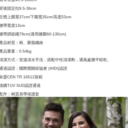
背後固定扣9.5-36cm
主體上圍寬37cm/下圍寬35cm/高度53cm
腰帶寬度13cm
腰帶調節繩79cm(適用腰圍60-130cm)
產品材質：棉、聚脂纖維
產品重量：0.54kg
清潔方式：室溫清水手洗，搭配中性清潔劑，通風處攤平晾乾。
通過認證：國際髖關節協會 (IHDI)認證
歐盟CEN TR 16512規範
德國TUV SUD認證通過
配件：棉質肩帶保護套