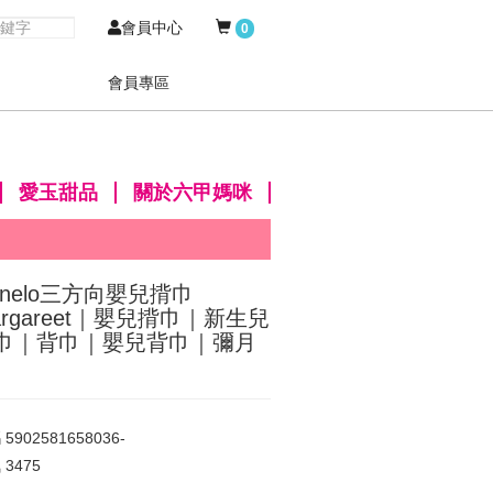
會員中心
0
會員專區
愛玉甜品
關於六甲媽咪
ionelo三方向嬰兒揹巾
argareet｜嬰兒揹巾｜新生兒
巾｜背巾｜嬰兒背巾｜彌月
碼
5902581658036-
氣
3475