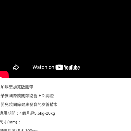
-加厚型加寬版腰帶
-榮獲國際髖關節協會IHDI認證
-嬰兒髖關節健康發育的友善揹巾
適用期間：4個月起5.5kg-20kg
尺寸(mm)：
肩帶長度45.5-100cm