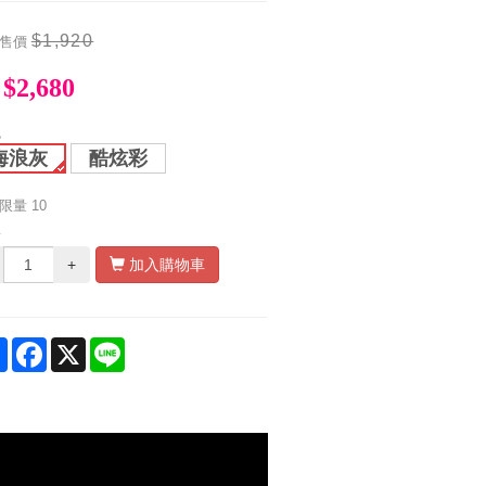
$1,920
售價
$2,680
色
海浪灰
酷炫彩
限量
10
量
+
加入購物車
Share
Facebook
X
Line