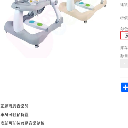
建議
特價
顏
庫存
數
-
-互動玩具音樂盤
-車身可輕鬆折疊
-底部可前後移動音樂踏板