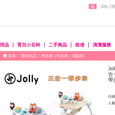
。
用品
育兒小百科
二手商品
租借
清潔服務
首頁
嬰幼玩具
學步車｜助步車｜電動車
Jo
合
學
代
人