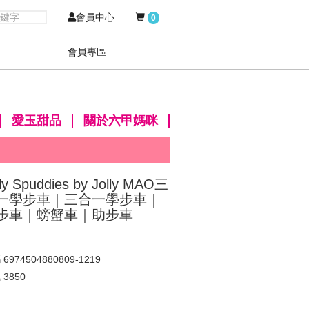
會員中心
0
會員專區
愛玉甜品
關於六甲媽咪
lly Spuddies by Jolly MAO三
一學步車｜三合一學步車｜
步車｜螃蟹車｜助步車
碼
6974504880809-1219
氣
3850