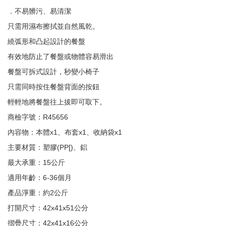
．不易髒污、易清潔
只需用濕布擦拭並自然風乾。
繞弧形和凸起設計的餐盤
有效地防止了餐盤或物體容易滑出
餐盤可拆式設計，秒變小椅子
只需同時按住餐盤背面的按鈕
輕輕地將餐盤往上拔即可取下。
商檢字號：R45656
內容物：本體x1、布套x1、收納袋x1
主要材質：塑膠(PP[)、鋁
最大承重：15公斤
適用年齡：6-36個月
產品淨重：約2公斤
打開尺寸：42x41x51公分
摺疊尺寸：42x41x16公分