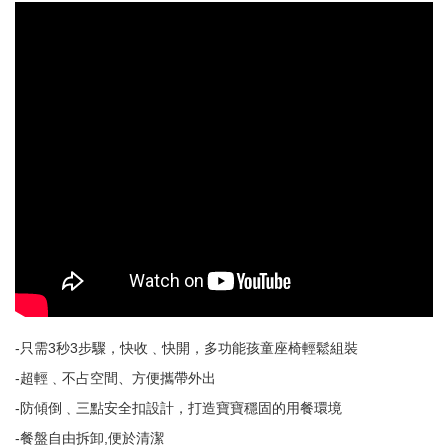
-只需3秒3步驟，快收﹑快開，多功能孩童座椅輕鬆組裝
-超輕﹑不占空間、方便攜帶外出
-防傾倒﹑三點安全扣設計，打造寶寶穩固的用餐環境
-餐盤自由拆卸,便於清潔