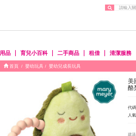
。
用品
育兒小百科
二手商品
租借
清潔服務
首頁
嬰幼玩具
嬰幼兒成長玩具
美
酪
代
人
建議