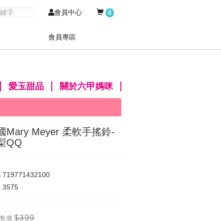
會員中心
0
會員專區
愛玉甜品
關於六甲媽咪
國Mary Meyer 柔軟手搖鈴-
梨QQ
碼
719771432100
氣
3575
$399
售價