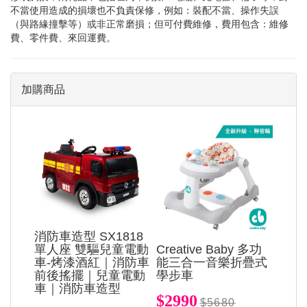
不當使用造成的損壞也不負責保修，例如：裝配不當、操作失誤
（與路緣撞擊等）或非正常磨損；但可付費維修，費用包含：維修
費、零件費、來回運費。
加購商品
消防車造型 SX1818
單人座 雙驅兒童電動
Creative Baby 多功
車-烤漆酒紅｜消防車
能三合一音樂折疊式
前後搖擺｜兒童電動
學步車
車｜消防車造型
$2990
$5680