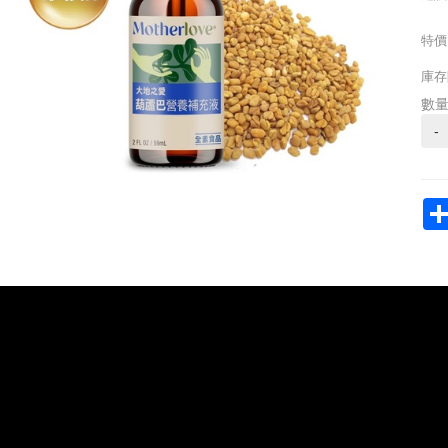
特價
庫存
數
-