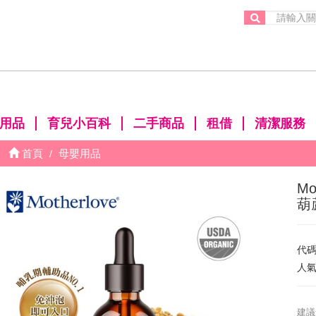
。
用品
育兒小百科
二手商品
租借
清潔服務
首頁
母嬰用品
M
葫
代
人
建議