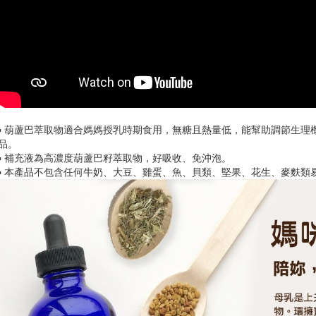
▪ 葫蘆巴萃取物適合媽媽授乳時期食用，無糖且熱量低，能幫助調節生理
品。
▪ 補充液為高濃度葫蘆巴籽萃取物，好吸收、免沖泡。
▪ 本產品不包含任何牛奶、大豆、雞蛋、魚、貝類、堅果、花生、麥麩