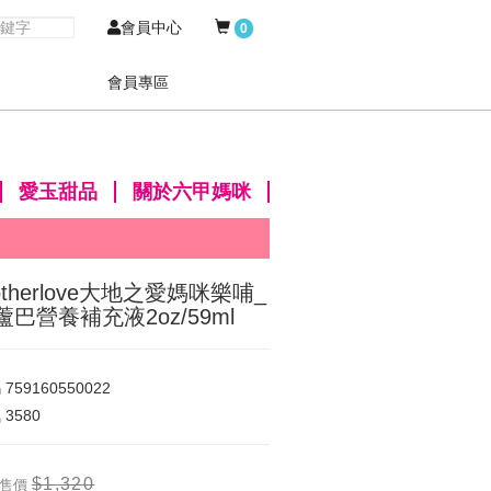
會員中心
0
會員專區
愛玉甜品
關於六甲媽咪
otherlove大地之愛媽咪樂哺_
蘆巴營養補充液2oz/59ml
碼
759160550022
氣
3580
$1,320
售價