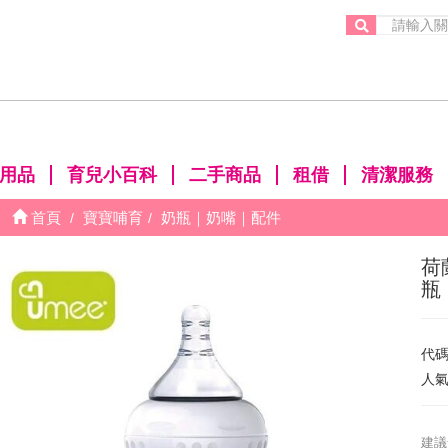
。
用品
育兒小百科
二手商品
租借
清潔服務
首頁
寶寶哺育
奶瓶｜奶嘴｜配件
荷
瓶 
代
人
建議