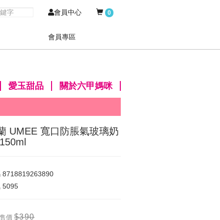
會員中心
0
會員專區
愛玉甜品
關於六甲媽咪
蘭 UMEE 寬口防脹氣玻璃奶
150ml
碼
8718819263890
氣
5095
$390
售價