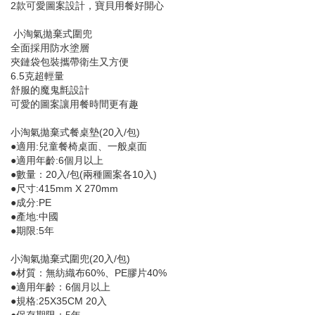
2款可愛圖案設計，寶貝用餐好開心
小淘氣拋棄式圍兜
全面採用防水塗層
夾鏈袋包裝攜帶衛生又方便
6.5克超輕量
舒服的魔鬼氈設計
可愛的圖案讓用餐時間更有趣
小淘氣拋棄式餐桌墊(20入/包)
●適用:兒童餐椅桌面、一般桌面
●適用年齡:6個月以上
●數量：20入/包(兩種圖案各10入)
●尺寸:415mm X 270mm
●成分:PE
●產地:中國
●期限:5年
小淘氣拋棄式圍兜(20入/包)
●材質：無紡織布60%、PE膠片40%
●適用年齡：6個月以上
●規格:25X35CM 20入
●保存期限：5年