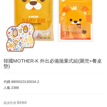
韓國MOTHER-K 外出必備拋棄式組(圍兜+餐桌
墊)
代碼
8809323130034-2
人氣
2388
$960
建議售價