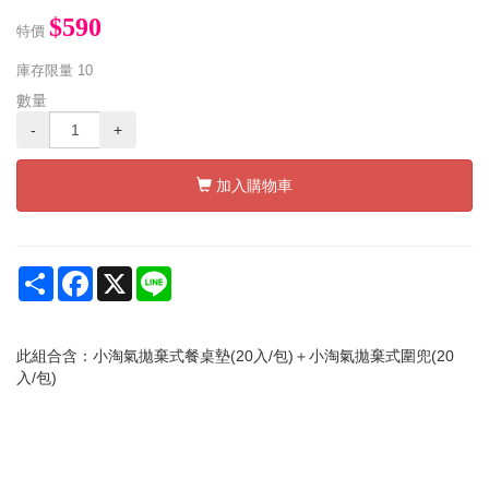
$590
特價
庫存限量
10
數量
-
+
加入購物車
Share
Facebook
X
Line
此組合含：小淘氣拋棄式餐桌墊(20入/包)＋小淘氣拋棄式圍兜(20
入/包)