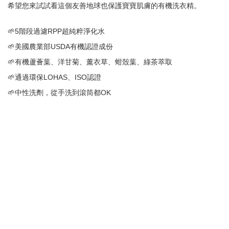
希望您來試試看這個友善地球也保護寶寶肌膚的有機洗衣精。
🌱5階段過濾RPP超純粹淨化水
🌱美國農業部USDA有機認證成份
🌱有機蘆薈葉、洋甘菊、薰衣草、蚶殼葉、綠茶萃取
🌱通過環保LOHAS、ISO認證
🌱中性洗劑，從手洗到滾筒都OK