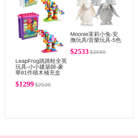
Moonie茉莉小兔-安
撫玩具/音樂玩具-5色
$2533
$3980
LeapFrog跳跳蛙全英
玩具-小小建築師-豪
華81件積木補充盒
$1299
$2500