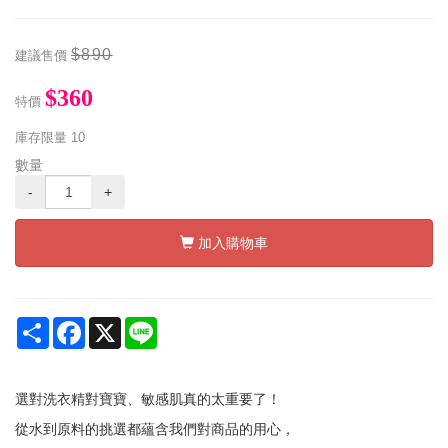
$890
建議售價
$360
特價
庫存限量
10
數量
-
+
加入購物車
Share
Facebook
X
Line
選對洗衣精對寶寶、敏感肌真的太重要了！
從水到原料的挑選都蘊含我們對商品的用心，