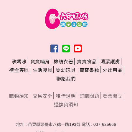
孕媽咪
寶寶哺育
棉紡衣著
寶寶食品
清潔護膚
禮盒專區
生活寢具
嬰幼玩具
寶寶書籍
外出用品
聯絡我們
購物須知
交易安全
租借說明
訂購問題
發票開立
退換貨須知
地址 : 苗栗縣頭份市八德一路193號
電話 : 037-625666