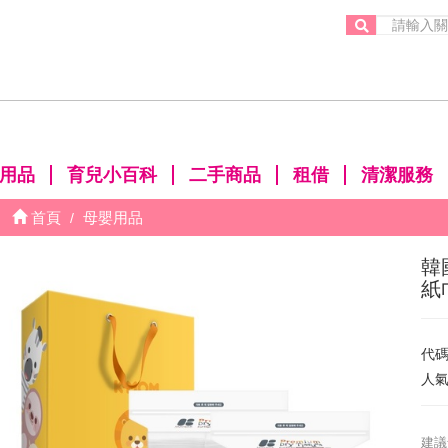
。
用品
育兒小百科
二手商品
租借
清潔服務
首頁
母嬰用品
韓
紙
代
人
建議