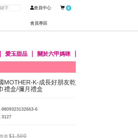
會員中心
0
會員專區
愛玉甜品
關於六甲媽咪
國MOTHER-K-成長好朋友乾
巾禮盒/彌月禮盒
碼
8809323132663-6
氣
3127
$1,500
售價