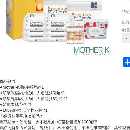
特價
庫存
數
-
商品包含:
➥Mother-K動物款禮盒*1
➥頂級乾濕兩用紙巾-人造絲(15抽)*6
➥頂級乾濕兩用紙巾-人造絲(160抽) *2
➥乾紙巾攜帶包 *1
➥100%純棉 安全棉花棒 *1
「妳還在用毛巾擦臉嗎?」
研究顯示：使用後一天不洗毛巾 細菌數量增加1000倍!!
最好的解決方式就是「乾紙巾」 不重複使用，不擔心細菌殘留、柔軟親