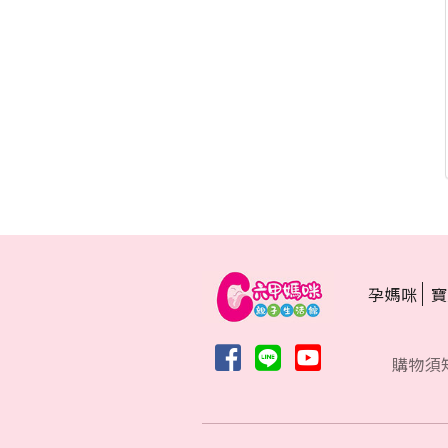
孕媽咪
寶
購物須