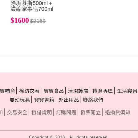
除垢慕斯500ml＋
濃縮家事皂700ml
$1600
$2160
寶哺育
棉紡衣著
寶寶食品
清潔護膚
禮盒專區
生活寢具
嬰幼玩具
寶寶書籍
外出用品
聯絡我們
知
交易安全
租借說明
訂購問題
發票開立
退換貨須知
Copyright © 2018 . All rights reserved.