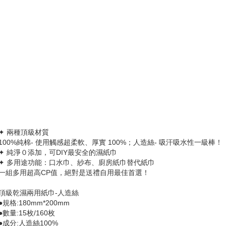
✦ 兩種頂級材質
100%純棉- 使用觸感超柔軟、厚實 100%；人造絲- 吸汗吸水性一級棒！
✦ 純淨０添加，可DIY最安全的濕紙巾
✦ 多用途功能：口水巾、紗布、廚房紙巾替代紙巾
一組多用超高CP值，絕對是送禮自用最佳首選！
頂級乾濕兩用紙巾-人造絲
●規格:180mm*200mm
●數量:15枚/160枚
●成分:人造絲100%