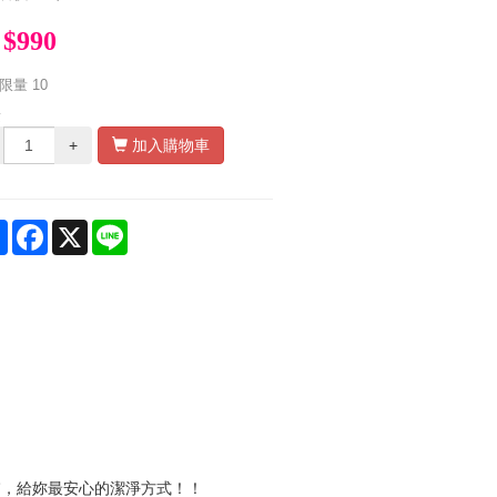
$990
限量
10
量
+
加入購物車
Share
Facebook
X
Line
膚，給妳最安心的潔淨方式！！