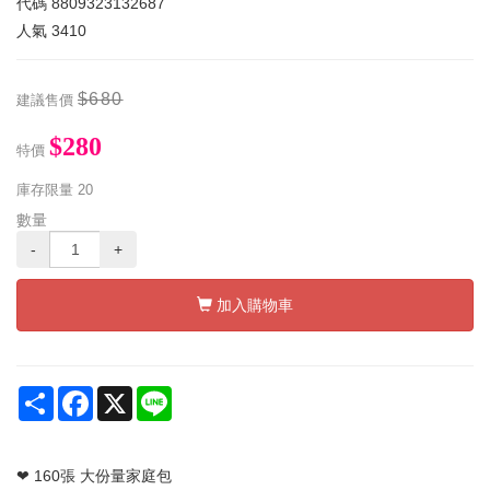
代碼
8809323132687
人氣
3410
$680
建議售價
$280
特價
庫存限量
20
數量
-
+
加入購物車
Share
Facebook
X
Line
❤ 160張 大份量家庭包