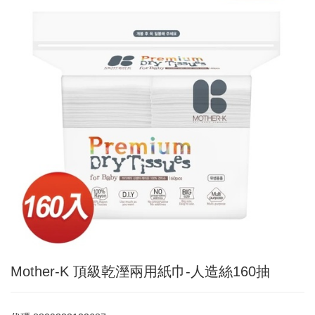
Mother-K 頂級乾溼兩用紙巾-人造絲160抽