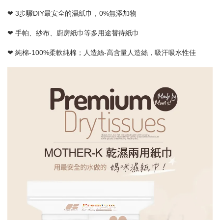
❤ 3步驟DIY最安全的濕紙巾，0%無添加物
❤ 手帕、紗布、廚房紙巾等多用途替待紙巾
❤ 純棉-100%柔軟純棉；人造絲-高含量人造絲，吸汗吸水性佳